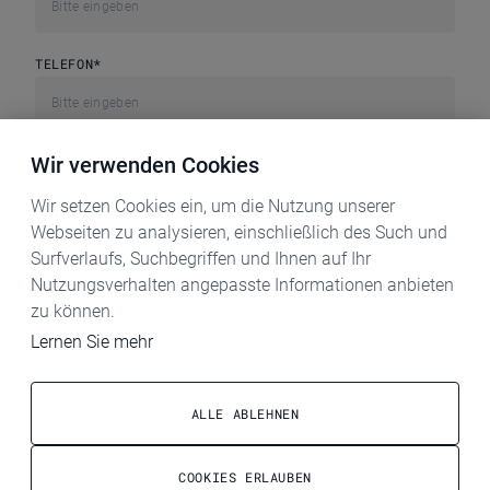
TELEFON
*
BETREFF
*
Wir verwenden Cookies
Wir setzen Cookies ein, um die Nutzung unserer
Webseiten zu analysieren, einschließlich des Such und
IHRE NACHRICHT
Surfverlaufs, Suchbegriffen und Ihnen auf Ihr
Nutzungsverhalten angepasste Informationen anbieten
zu können.
Lernen Sie mehr
ALLE ABLEHNEN
Ich bestätige die
COOKIES ERLAUBEN
Datenschutzbestimmungen
*