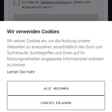
Ich habe die
Datenschutzerklärung
gelesen und
akzeptiere sie hiermit.
*
ANFRAGE ABSENDEN
Wir verwenden Cookies
Wir setzen Cookies ein, um die Nutzung unserer
Webseiten zu analysieren, einschließlich des Such und
Surfverlaufs, Suchbegriffen und Ihnen auf Ihr
Nutzungsverhalten angepasste Informationen anbieten
zu können.
KARRIERE
Lernen Sie mehr
IMPRESSUM
DATENSCHUTZ
ALLE ABLEHNEN
AGB
COOKIES ERLAUBEN
ELECTROG
COOKIE-EINSTELLUNGEN