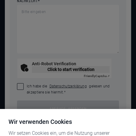
NACHRICHT
*
Anti-Robot Verification
Click to start verification
Friendly
Captcha ⇗
Ich habe die
Datenschutzerklärung
gelesen und
akzeptiere sie hiermit.
*
ANFRAGE ABSENDEN
Wir verwenden Cookies
Wir setzen Cookies ein, um die Nutzung unserer