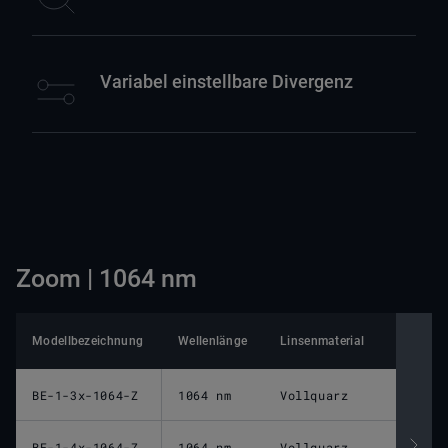
Variabel einstellbare Divergenz
Zoom | 1064 nm
Modellbezeichnung
Wellenlänge
Linsenmaterial
Befesti
BE-1-3x-1064-Z
1064 nm
Vollquarz
M25x0.
BE-1-4x-1064-Z
1064 nm
Vollquarz
M30x1