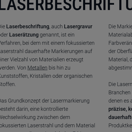
LASERBESCHRIFT
Die
Laserbeschriftung
, auch
Lasergravur
Die Marki
oder
Laserätzung
genannt, ist ein
Materialab
Verfahren, bei dem mit einem fokussierten
Farbverän
Laserstrahl dauerhafte Markierungen auf
der Oberf
iner Vielzahl von Materialien erzeugt
Material, 
werden. Von
Metallen
bis hin zu
abgestim
unststoffen, Kristallen oder organischen
toffen.
Die Laserm
Branchen a
Das Grundkonzept der Lasermarkierung
denen es 
esteht darin, eine kontrollierte
präzise, k
Wechselwirkung zwischen dem
dauerhaft
fokussierten Laserstrahl und dem Material
Produktk