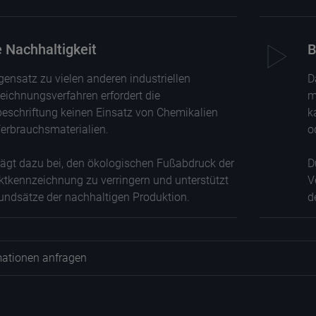
n.
 Nachhaltigkeit
B
ensatz zu vielen anderen industriellen
D
ichnungsverfahren erfordert die
m
beschriftung keinen Einsatz von Chemikalien
k
erbrauchsmaterialien.
o
rägt dazu bei, den ökologischen Fußabdruck der
D
ktkennzeichnung zu verringern und unterstützt
V
rundsätze der nachhaltigen Produktion.
d
mationen anfragen