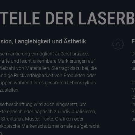
TEILE DER LASER
ision, Langlebigkeit und Ästhetik
F
sermarkierung ermöglicht äußerst präzise,
D
afte und leicht erkennbare Markierungen auf
u
Vielzahl von Materialien. Sie trägt dazu bei, die
u
ändige Rückverfolgbarkeit von Produkten oder
uppen während ihres gesamten Lebenszyklus
O
zustellen.
M
L
serbeschriftung wird auch eingesetzt, um
i
te optisch oder haptisch zu individualisieren,
P
Strukturen, Muster, Texte, Grafiken oder
u
skopische Markenschutzmerkmale aufgebracht