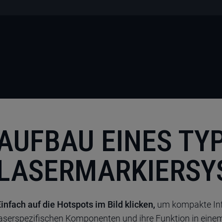
NTAKT AUFNEHMEN
AUFBAU EINES TY
LASERMARKIERSY
infach auf die Hotspots im Bild klicken,
um kompakte Inf