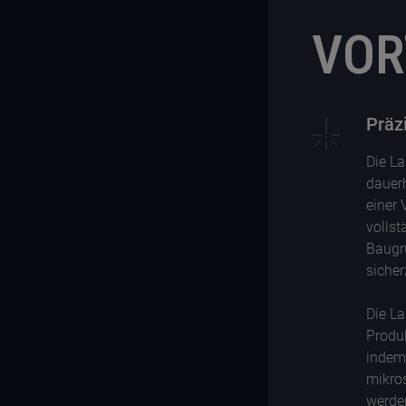
VOR
Präz
Die La
dauerh
einer 
vollst
Baugr
sicher
Die La
Produk
indem 
mikro