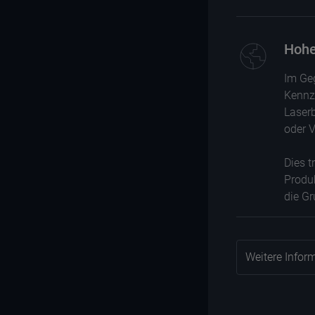
werde
Hohe
Im Geg
Kennze
Laser
oder V
Dies t
Produ
die G
Weitere Infor