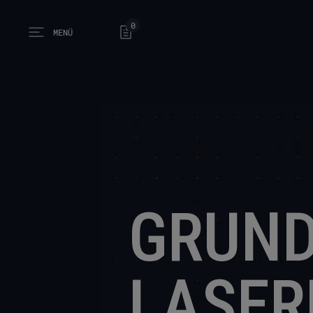
0
MENÜ
Open main menu
GRUND
LASER