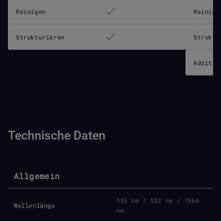
Reinigen
Reinige
Strukturieren
Struktu
Additiv
Technische Daten
Allgemein
355 nm / 532 nm / 1064
Wellenlänge
nm