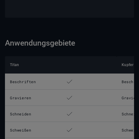
Anwendungsgebiete
Titan
Kupfer
Beschriften
Beschri
Gravieren
Gravier
Schneiden
Schneid
Schweißen
Schweiß