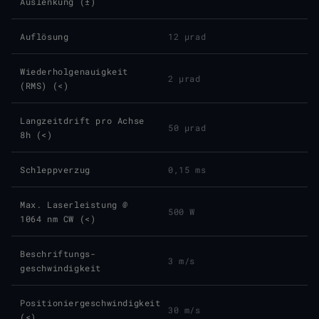
Auslenkung (±)
Auflösung
12 µrad
Wiederholgenauigkeit
2 µrad
(RMS) (<)
Langzeitdrift pro Achse
50 µrad
8h (<)
Schleppverzug
0,15 ms
Max. Laserleistung @
500 W
1064 nm CW (<)
Beschriftungs­
3 m/s
geschwindigkeit
Positioniergeschwindigkeit
30 m/s
(<)