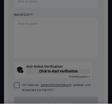
NACHRICHT
*
Anti-Robot Verification
Click to start verification
Friendly
Captcha ⇗
Ich habe die
Datenschutzerklärung
gelesen und
akzeptiere sie hiermit.
*
ANFRAGE ABSENDEN