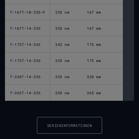
f-167T-10-355-P
355 nm
167 mm
2
f-167T-14-355
355 nm
167 mm
2
f-175T-14-343
343 nm
175 mm
1
f-175T-14-355
355 nm
175 mm
2
f-320T-14-355
355 nm
320 mm
4
f-365T-14-355
355 nm
365 mm
5
SERIENINFORMATIONEN