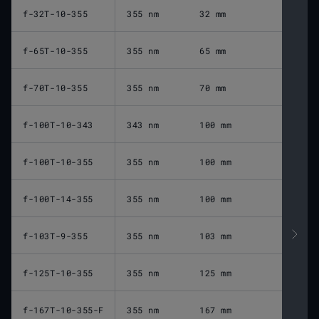
f-32T-10-355
355 nm
32 mm
2
f-65T-10-355
355 nm
65 mm
8
f-70T-10-355
355 nm
70 mm
9
f-100T-10-343
343 nm
100 mm
1
f-100T-10-355
355 nm
100 mm
1
f-100T-14-355
355 nm
100 mm
1
f-103T-9-355
355 nm
103 mm
1
f-125T-10-355
355 nm
125 mm
1
f-167T-10-355-F
355 nm
167 mm
2