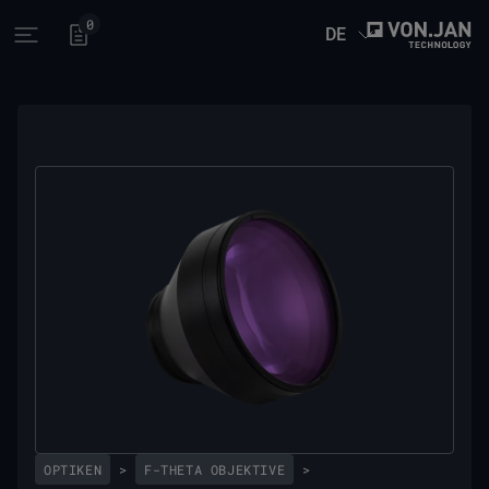
0
DE
Open main menu
OPTIKEN
>
F-THETA OBJEKTIVE
>