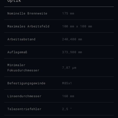
Optik
Nominelle Brennweite
175 mm
Maximales Arbeitsfeld
100 mm x 100 mm
Arbeitsabstand
240,400 mm
Auflagemaß
373,900 mm
Minimaler
7,87 μm
Fokusdurchmesser
Befestigungsgewinde
M85x1
Linsendurchmesser
160 mm
Telezentriefehler
2,5 °