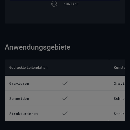
KONTAKT
Anwendungsgebiete
Gedruckte Leiterplatten
Kunststof
Gravieren
Gravier
Schneiden
Schneid
Strukturieren
Struktu