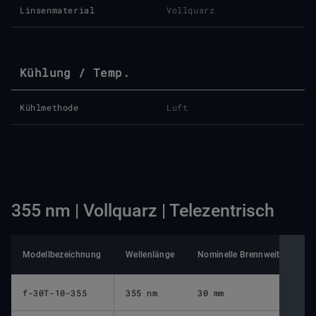
Linsenmaterial
Vollquarz
Kühlung / Temp.
Kühlmethode
Luft
355 nm | Vollquarz | Telezentrisch
Modellbezeichnung
Wellenlänge
Nominelle Brennweite
Ar
f-30T-10-355
355 nm
30 mm
3