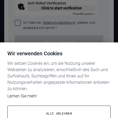
Anti-Robot Verification
Click to start verification
Friendly
Captcha ⇗
Ich habe die
Datenschutzerklärung
gelesen und
akzeptiere sie hiermit.
*
ANFRAGE ABSENDEN
Wir verwenden Cookies
Wir setzen Cookies ein, um die Nutzung unserer
Webseiten zu analysieren, einschließlich des Such und
Surfverlaufs, Suchbegriffen und Ihnen auf Ihr
Nutzungsverhalten angepasste Informationen anbieten
zu können.
KARRIERE
Lernen Sie mehr
IMPRESSUM
DATENSCHUTZ
ALLE ABLEHNEN