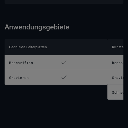
Anwendungsgebiete
Gedruckte Leiterplatten
Kunststof
Beschriften
Beschri
Gravieren
Gravier
Schneid