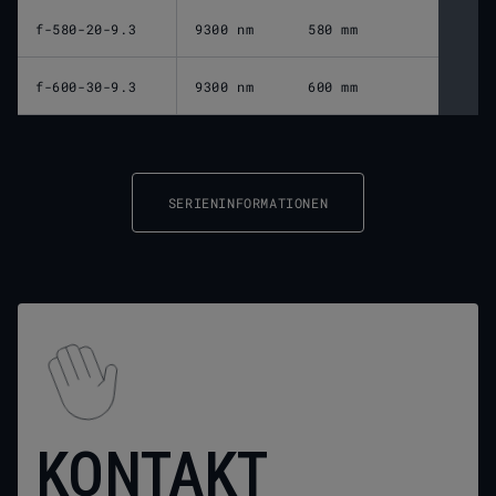
f-580-20-9.3
9300 nm
580 mm
6
f-600-30-9.3
9300 nm
600 mm
6
SERIENINFORMATIONEN
KONTAKT