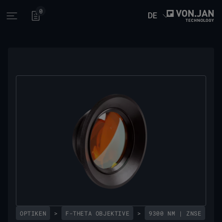
0
DE
Open main menu
OPTIKEN
>
F-THETA OBJEKTIVE
>
9300 NM | ZNSE