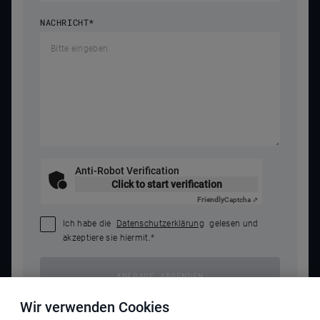
NACHRICHT
*
Anti-Robot Verification
Click to start verification
Friendly
Captcha ⇗
Ich habe die
Datenschutzerklärung
gelesen und
akzeptiere sie hiermit.
*
ANFRAGE ABSENDEN
Wir verwenden Cookies