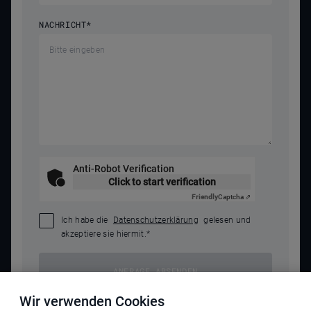
NACHRICHT
*
Anti-Robot Verification
Click to start verification
Friendly
Captcha ⇗
Ich habe die
Datenschutzerklärung
gelesen und
akzeptiere sie hiermit.
*
ANFRAGE ABSENDEN
Wir verwenden Cookies