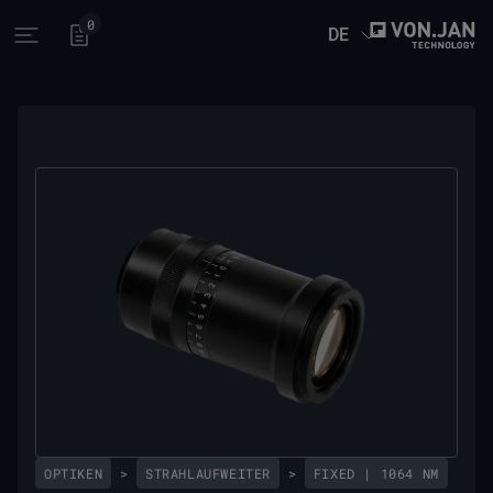
0
DE
Open main menu
OPTIKEN
>
STRAHLAUFWEITER
>
FIXED | 1064 NM