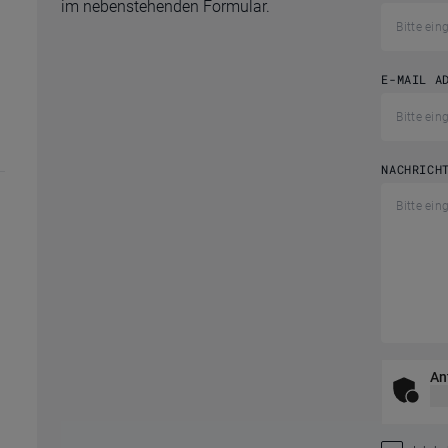
im nebenstehenden Formular.
E-MAIL A
NACHRICH
An