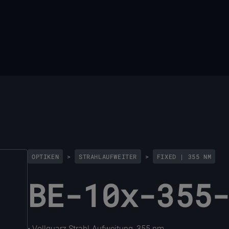
OPTIKEN
>
STRAHLAUFWEITER
>
FIXED | 355 NM
BE-10x-355
• Vollquarz Strahl-Aufweitung, 355 nm