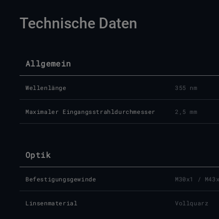
Technische Daten
Allgemein
Wellenlänge
355 nm
Maximaler Eingangsstrahldurchmesser
2,5 mm
Optik
Befestigungsgewinde
M30x1 / M43
Linsenmaterial
Vollquarz