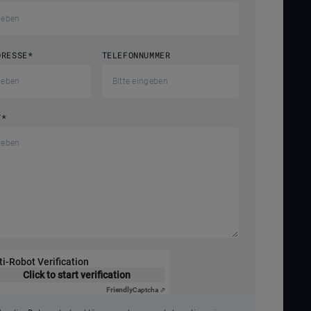
DRESSE
*
TELEFONNUMMER
T
*
ti-Robot Verification
Click to start verification
Friendly
Captcha ⇗