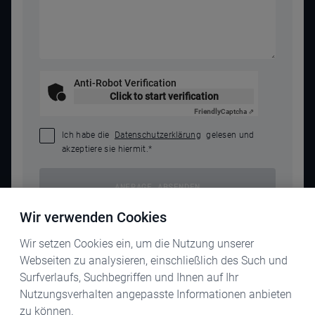
Anti-Robot Verification
Click to start verification
Friendly
Captcha ⇗
Ich habe die
Datenschutzerklärung
gelesen und
akzeptiere sie hiermit.
*
ANFRAGE ABSENDEN
Wir verwenden Cookies
Wir setzen Cookies ein, um die Nutzung unserer
Webseiten zu analysieren, einschließlich des Such und
Surfverlaufs, Suchbegriffen und Ihnen auf Ihr
Nutzungsverhalten angepasste Informationen anbieten
zu können.