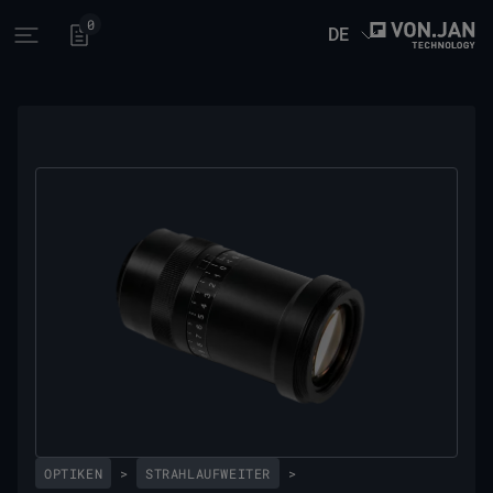
0
DE
Open main menu
OPTIKEN
>
STRAHLAUFWEITER
>