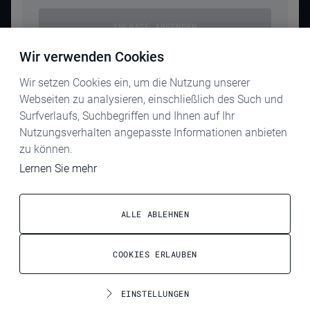
ANFRAGE ABSENDEN
Wir verwenden Cookies
Wir setzen Cookies ein, um die Nutzung unserer
Webseiten zu analysieren, einschließlich des Such und
Surfverlaufs, Suchbegriffen und Ihnen auf Ihr
Nutzungsverhalten angepasste Informationen anbieten
zu können.
KARRIERE
Lernen Sie mehr
IMPRESSUM
DATENSCHUTZ
ALLE ABLEHNEN
AGB
COOKIES ERLAUBEN
ELECTROG
COOKIE-EINSTELLUNGEN
EINSTELLUNGEN