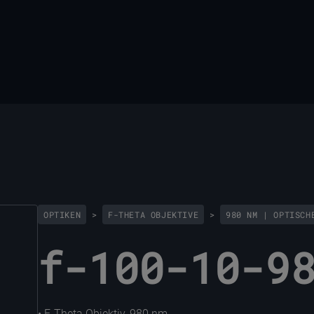
OPTIKEN
>
F-THETA OBJEKTIVE
>
980 NM | OPTISCH
f-100-10-9
• F-Theta Objektiv, 980 nm