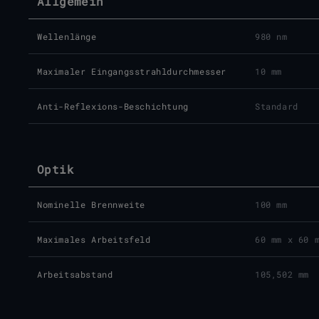
Allgemein
Wellenlänge
980 nm
Maximaler Eingangsstrahldurchmesser
10 mm
Anti-Reflexions-Beschichtung
Standard
Optik
Nominelle Brennweite
100 mm
Maximales Arbeitsfeld
60 mm x 60 
Arbeitsabstand
105,502 mm