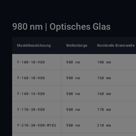
980 nm | Optisches Glas
Modellbezeichnung
Wellenlänge
Nominelle Brennweite
f-100-10-980
980 nm
100 mm
f-160-10-980
980 nm
160 mm
f-160-14-980
980 nm
160 mm
f-170-30-980
980 nm
170 mm
f-210-30-980-M102
980 nm
210 mm