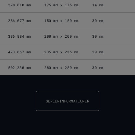
278,610 mm
175 mm x 175 mm
14 mm
286,077 mm
150 mm x 150 mm
30 mm
386,884 mm
200 mm x 200 mm
30 mm
473,667 mm
235 mm x 235 mm
20 mm
502,230 mm
280 mm x 280 mm
30 mm
SERIENINFORMATIONEN