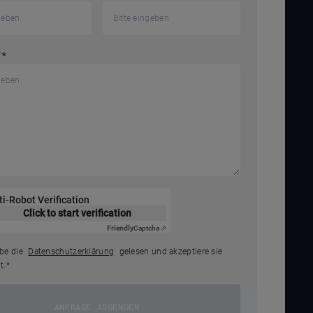
T
*
ti-Robot Verification
Click to start verification
Friendly
Captcha ⇗
abe die
Datenschutzerklärung
gelesen und akzeptiere sie
t.
*
ANFRAGE ABSENDEN