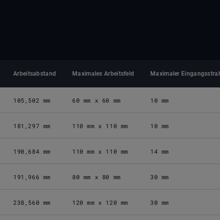
Arbeitsabstand
Maximales Arbeitsfeld
Maximaler Eingangsstra
105,502 mm
60 mm x 60 mm
10 mm
181,297 mm
110 mm x 110 mm
10 mm
190,684 mm
110 mm x 110 mm
14 mm
191,966 mm
80 mm x 80 mm
30 mm
238,560 mm
120 mm x 120 mm
30 mm