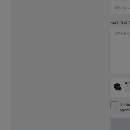
NACHRICH
An
Ich h
hiermi