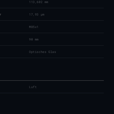
113,602 mm
r
17,93 μm
M85x1
90 mm
Optisches Glas
Luft