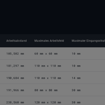
Arbeitsabstand
Maximales Arbeitsfeld
Maximaler Eingangsstra
105,502 mm
60 mm x 60 mm
10 mm
181,297 mm
110 mm x 110 mm
10 mm
190,684 mm
110 mm x 110 mm
14 mm
191,966 mm
80 mm x 80 mm
30 mm
238,560 mm
120 mm x 120 mm
30 mm