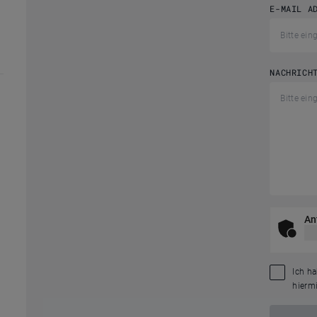
E-MAIL A
NACHRICH
An
Ich h
hiermi