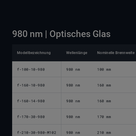
980 nm | Optisches Glas
Modellbezeichnung
Wellenlänge
Nominelle Brennweite
f-100-10-980
980 nm
100 mm
f-160-10-980
980 nm
160 mm
f-160-14-980
980 nm
160 mm
f-170-30-980
980 nm
170 mm
f-210-30-980-M102
980 nm
210 mm