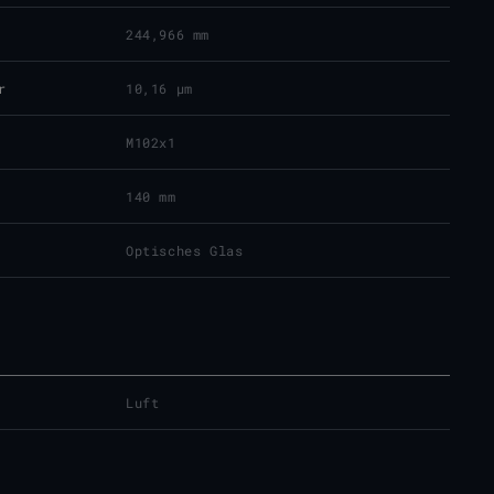
244,966 mm
r
10,16 μm
M102x1
140 mm
Optisches Glas
Luft