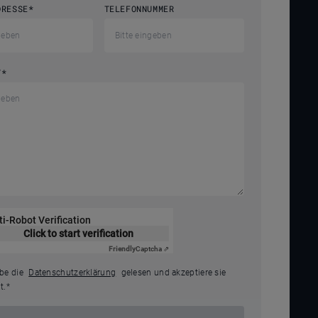
DRESSE
*
TELEFONNUMMER
T
*
ti-Robot Verification
Click to start verification
Friendly
Captcha ⇗
abe die
Datenschutzerklärung
gelesen und akzeptiere sie
t.
*