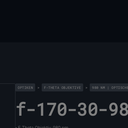
OPTIKEN
>
F-THETA OBJEKTIVE
>
980 NM | OPTISCH
f-170-30-9
• F-Theta Objektiv, 980 nm