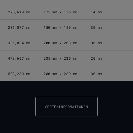
278,610 mm
175 mm x 175 mm
14 mm
286,077 mm
150 mm x 150 mm
30 mm
386,884 mm
200 mm x 200 mm
30 mm
473,667 mm
235 mm x 235 mm
20 mm
502,230 mm
280 mm x 280 mm
30 mm
SERIENINFORMATIONEN