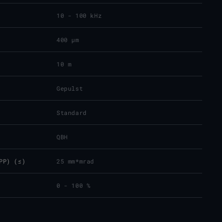
10 - 100 kHz
400 µm
10 m
Gepulst
Standard
QBH
PP) (≤)
25 mm*mrad
0 - 100 %