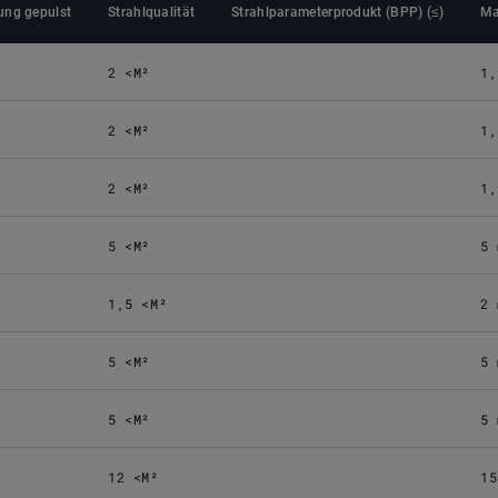
ung gepulst
Strahl­qualität
Strahlparameterprodukt (BPP) (≤)
Ma
2 <M²
1,
2 <M²
1,
2 <M²
1,
5 <M²
5 
1,5 <M²
2 
5 <M²
5 
5 <M²
5 
12 <M²
15