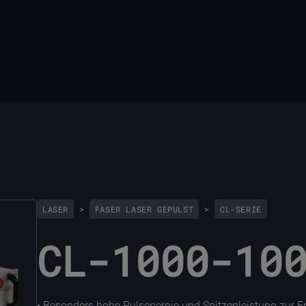
LASER
>
FASER LASER GEPULST
>
CL-SERIE
CL-1000-10
• Besonders hohe Pulsenergie und Spitzenleistung zur E