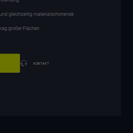
e und gleichzeitig materialschonende
btrag großer Flächen
KONTAKT