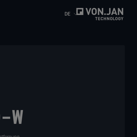
DE
0-W
ntfernung