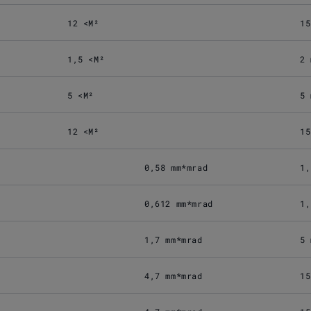
12 <M²
15
1,5 <M²
2 
5 <M²
5 
12 <M²
15
0,58 mm*mrad
1,
0,612 mm*mrad
1,
1,7 mm*mrad
5 
4,7 mm*mrad
15