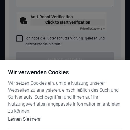
Anti-Robot Verification
Click to start verification
Friendly
Captcha ⇗
Ich habe die
Datenschutzerklärung
gelesen und
akzeptiere sie hiermit.
*
ANFRAGE ABSENDEN
Wir verwenden Cookies
Wir setzen Cookies ein, um die Nutzung unserer
Webseiten zu analysieren, einschließlich des Such und
Surfverlaufs, Suchbegriffen und Ihnen auf Ihr
Nutzungsverhalten angepasste Informationen anbieten
zu können.
KARRIERE
Lernen Sie mehr
IMPRESSUM