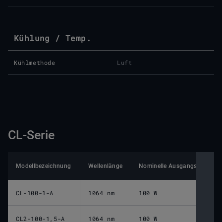
Kühlung / Temp.
Kühlmethode
Luft
CL-Serie
Modellbezeichnung
Wellenlänge
Nominelle Ausgangsleistung 
CL-100-1-A
1064 nm
100 W
CL2-100-1,5-A
1064 nm
100 W