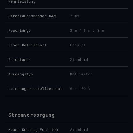
Nennleistung
Strahldurchmesser D4σ
7 mm
Faserlänge
3 m / 5 m / 8 m
Laser Betriebsart
Gepulst
Pilotlaser
Standard
Ausgangstyp
Kollimator
Leistungseinstellbereich
0 - 100 %
Stromversorgung
House Keeping Funktion
Standard