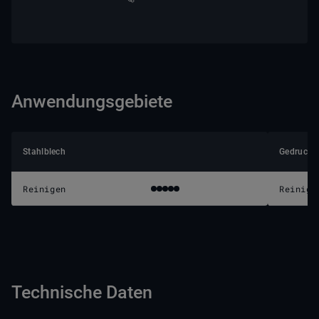
Anwendungsgebiete
Stahlblech
Gedruckte
Reinigen
Reinige
Technische Daten