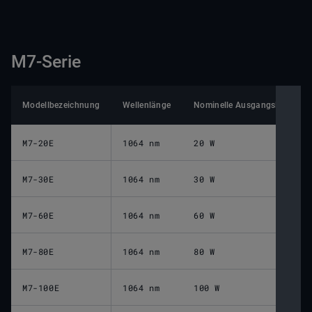
M7-Serie
Modellbezeichnung
Wellenlänge
Nominelle Ausgangsleistung 
M7-20E
1064 nm
20 W
M7-30E
1064 nm
30 W
M7-60E
1064 nm
60 W
M7-80E
1064 nm
80 W
M7-100E
1064 nm
100 W