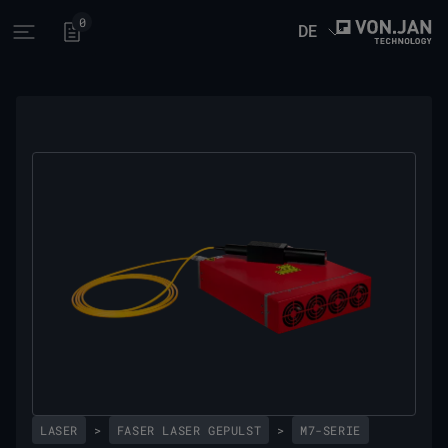
0
DE
Open main menu
LASER
>
FASER LASER GEPULST
>
M7-SERIE