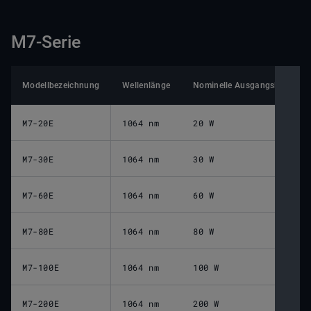
M7-Serie
Modellbezeichnung
Wellenlänge
Nominelle Ausgangsleistung 
M7-20E
1064 nm
20 W
M7-30E
1064 nm
30 W
M7-60E
1064 nm
60 W
M7-80E
1064 nm
80 W
M7-100E
1064 nm
100 W
M7-200E
1064 nm
200 W