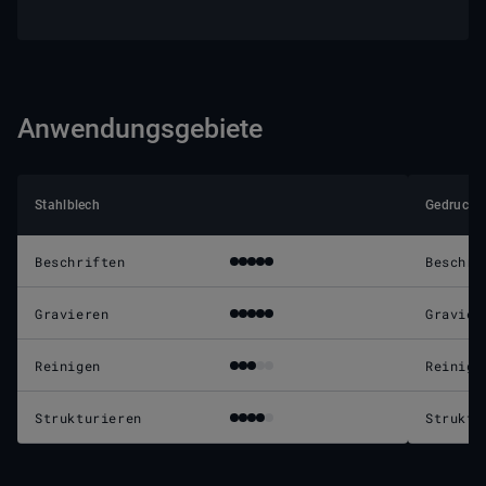
Anwendungsgebiete
Stahlblech
Gedruckte
Beschriften
Beschri
Gravieren
Gravier
Reinigen
Reinige
Strukturieren
Struktu