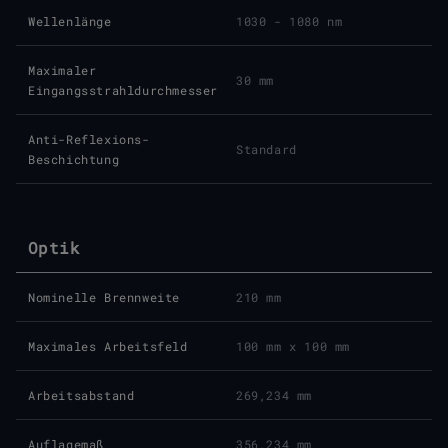
Wellenlänge
1030 - 1080 nm
Maximaler
30 mm
Eingangsstrahldurchmesser
Anti-Reflexions-
Standard
Beschichtung
Optik
Nominelle Brennweite
210 mm
Maximales Arbeitsfeld
100 mm x 100 mm
Arbeitsabstand
269,234 mm
Auflagemaß
356,234 mm