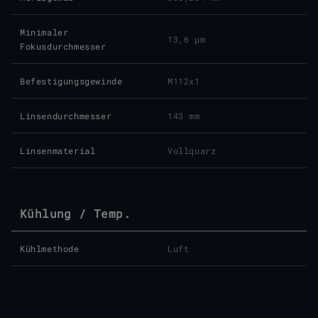
Minimaler
13,6 μm
Fokusdurchmesser
Befestigungsgewinde
M112x1
Linsendurchmesser
143 mm
Linsenmaterial
Vollquarz
Kühlung / Temp.
Kühlmethode
Luft