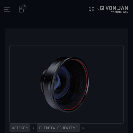
0
DE
Open main menu
OPTIKEN
>
F-THETA OBJEKTIVE
>