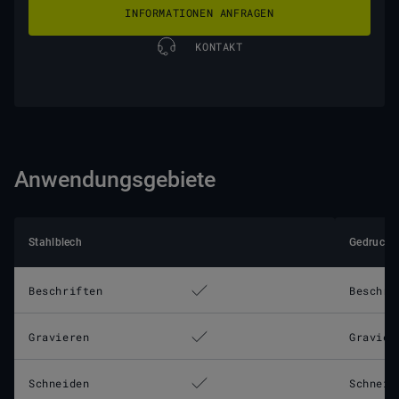
INFORMATIONEN ANFRAGEN
KONTAKT
Anwendungsgebiete
Stahlblech
Gedruckte
Beschriften
Beschri
Gravieren
Gravier
Schneiden
Schneid