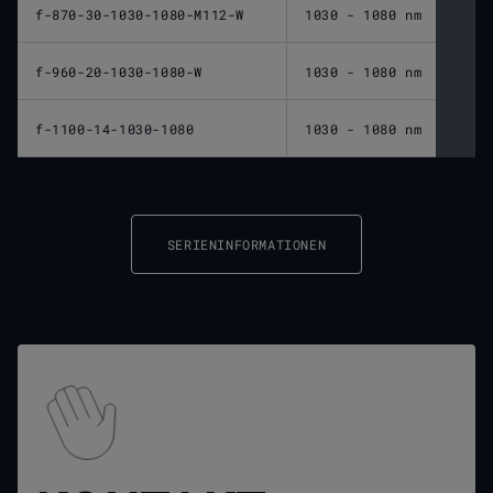
f-870-30-1030-1080-M112-W
1030 - 1080 nm
870 
f-960-20-1030-1080-W
1030 - 1080 nm
960 
f-1100-14-1030-1080
1030 - 1080 nm
1.10
SERIENINFORMATIONEN