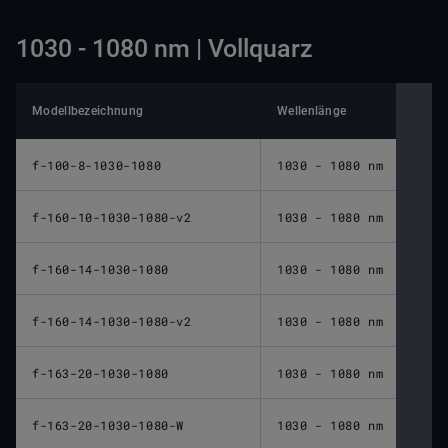
1030 - 1080 nm | Vollquarz
Modellbezeichnung
Wellenlänge
Nomin
f-100-8-1030-1080
1030 - 1080 nm
100 
f-160-10-1030-1080-v2
1030 - 1080 nm
160 
f-160-14-1030-1080
1030 - 1080 nm
160 
f-160-14-1030-1080-v2
1030 - 1080 nm
160 
f-163-20-1030-1080
1030 - 1080 nm
163 
f-163-20-1030-1080-W
1030 - 1080 nm
163 