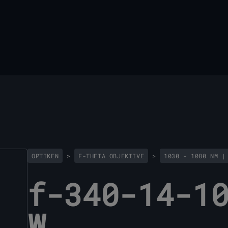
OPTIKEN
>
F-THETA OBJEKTIVE
>
1030 - 1080 NM |
f-340-14-1
W