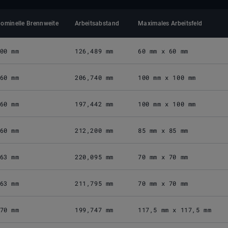
ominelle Brennweite
Arbeitsabstand
Maximales Arbeitsfeld
00 mm
126,489 mm
60 mm x 60 mm
60 mm
206,740 mm
100 mm x 100 mm
60 mm
197,442 mm
100 mm x 100 mm
60 mm
212,200 mm
85 mm x 85 mm
63 mm
220,095 mm
70 mm x 70 mm
63 mm
211,795 mm
70 mm x 70 mm
70 mm
199,747 mm
117,5 mm x 117,5 mm