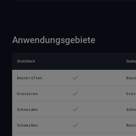
Anwendungsgebiete
Stahlblech
Gedru
Beschriften
Besc
Gravieren
Grav
Schneiden
Schn
Schweißen
Rein