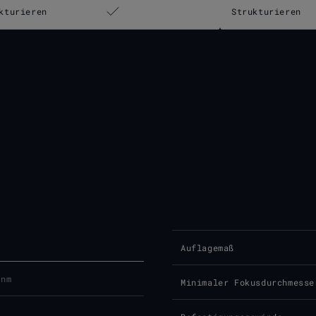
kturieren
Strukturieren
Auflagemaß
 nm
Minimaler Fokusdurchmesse