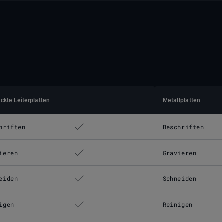
ckte Leiterplatten
Metallplatten
hriften
Beschriften
ieren
Gravieren
eiden
Schneiden
igen
Reinigen