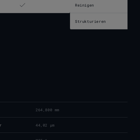
Reinigen
Strukturieren
264,800 mm
r
44,02 μm