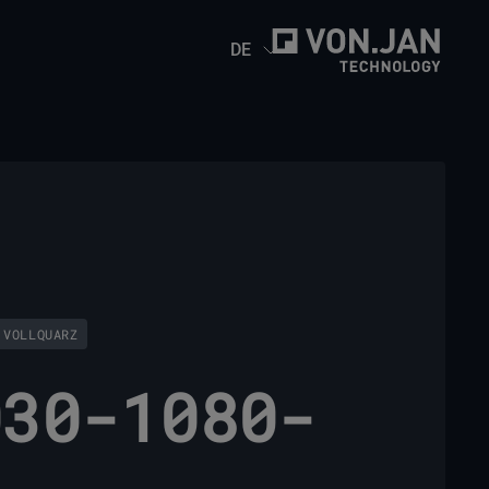
DE
 VOLLQUARZ
030-1080-