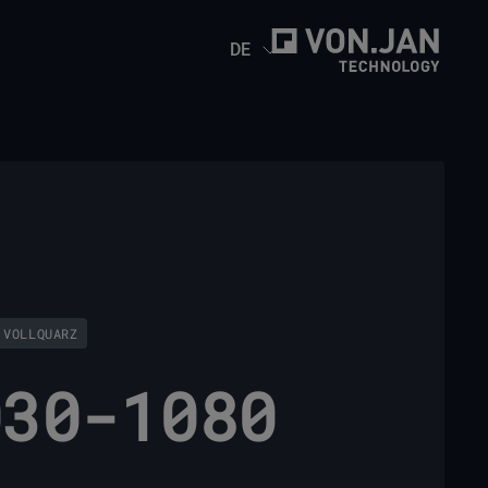
DE
 VOLLQUARZ
030-1080