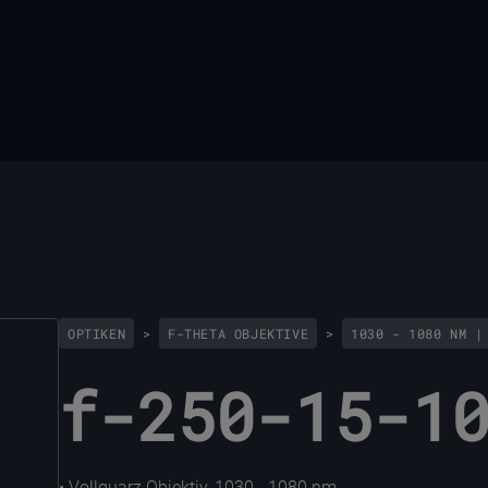
OPTIKEN
>
F-THETA OBJEKTIVE
>
1030 - 1080 NM |
f-250-15-1
• Vollquarz Objektiv, 1030 - 1080 nm