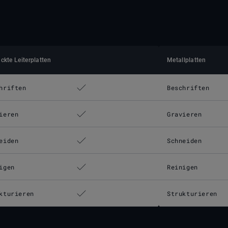
ckte Leiterplatten
Metallplatten
hriften
Beschriften
ieren
Gravieren
eiden
Schneiden
igen
Reinigen
kturieren
Strukturieren