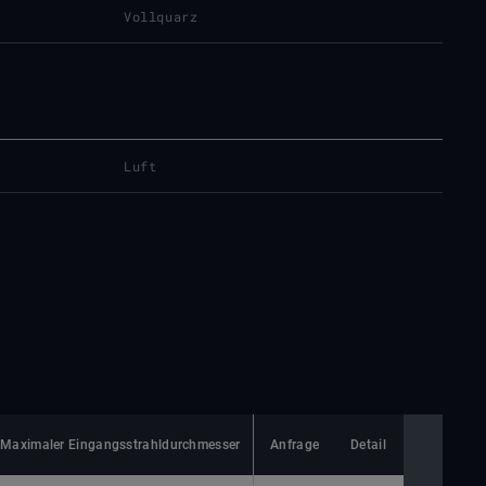
Vollquarz
Luft
Maximaler Eingangsstrahldurchmesser
Anfrage
Minimaler Fokusdurchmesser
Detail