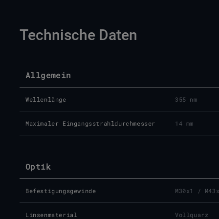
Technische Daten
Allgemein
Wellenlänge
355 nm
Maximaler Eingangsstrahldurchmesser
14 mm
Optik
Befestigungsgewinde
M30x1 / M43
Linsenmaterial
Vollquarz