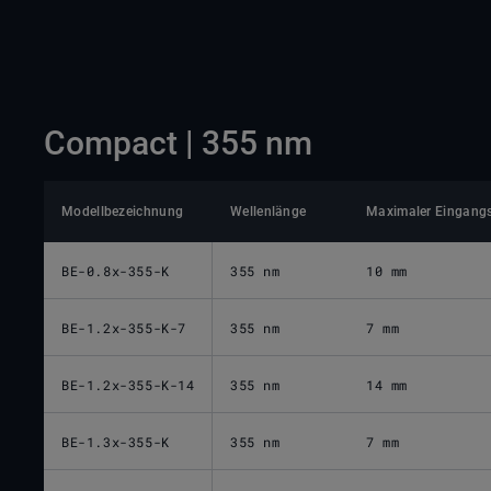
Compact | 355 nm
Modellbezeichnung
Wellenlänge
Maximaler Eingangs
BE-0.8x-355-K
355 nm
10 mm
BE-1.2x-355-K-7
355 nm
7 mm
BE-1.2x-355-K-14
355 nm
14 mm
BE-1.3x-355-K
355 nm
7 mm