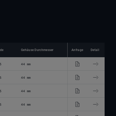
nde
Gehäuse Durchmesser
Anfrage
Detail
5
44 mm
5
44 mm
5
44 mm
5
44 mm