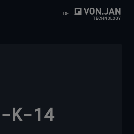
DE
5-K-14