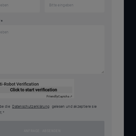
T
*
ti-Robot Verification
Click to start verification
Friendly
Captcha ⇗
abe die
Datenschutzerklärung
gelesen und akzeptiere sie
t.
*
ANFRAGE ABSENDEN