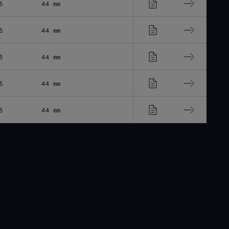
5
44 mm
5
44 mm
5
44 mm
5
44 mm
5
44 mm