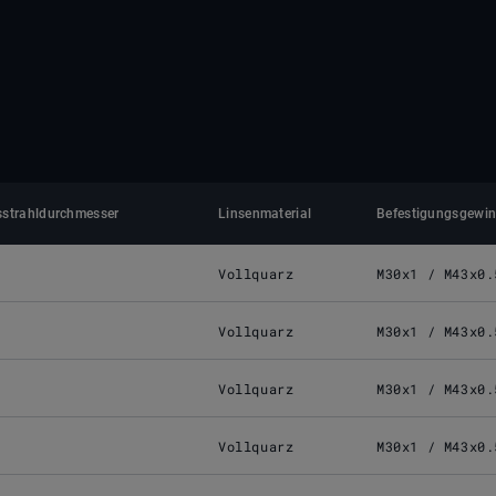
strahldurchmesser
Linsenmaterial
Befestigungsgewi
Vollquarz
M30x1 / M43x0.
Vollquarz
M30x1 / M43x0.
Vollquarz
M30x1 / M43x0.
Vollquarz
M30x1 / M43x0.