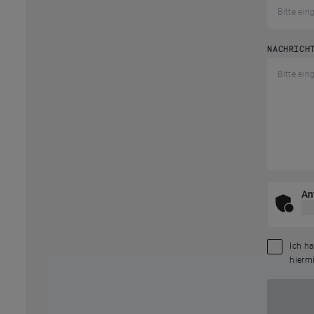
NACHRICH
An
Ich h
hiermi