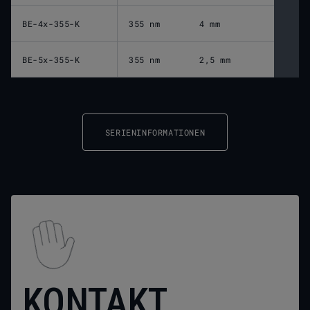
BE-4x-355-K
355 nm
4 mm
BE-5x-355-K
355 nm
2,5 mm
SERIENINFORMATIONEN
KONTAKT