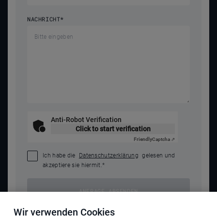
NACHRICHT
*
Anti-Robot Verification
Click to start verification
Friendly
Captcha ⇗
Ich habe die
Datenschutzerklärung
gelesen und
akzeptiere sie hiermit.
*
ANFRAGE ABSENDEN
Wir verwenden Cookies