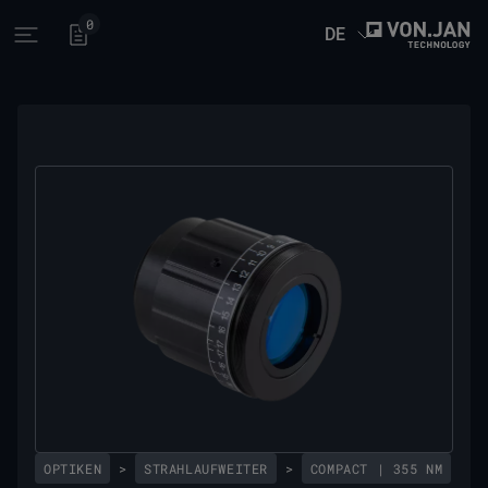
0
DE
Open main menu
OPTIKEN
>
STRAHLAUFWEITER
>
COMPACT | 355 NM