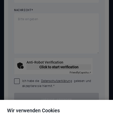
NACHRICHT
*
Anti-Robot Verification
Click to start verification
Friendly
Captcha ⇗
Ich habe die
Datenschutzerklärung
gelesen und
akzeptiere sie hiermit.
*
ANFRAGE ABSENDEN
Wir verwenden Cookies