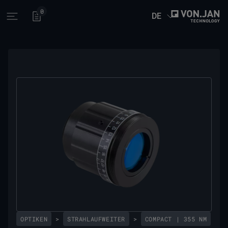
0
DE
Open main menu
OPTIKEN
>
STRAHLAUFWEITER
>
COMPACT | 355 NM