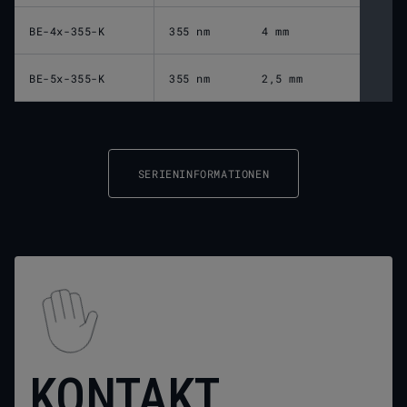
BE-4x-355-K
355 nm
4 mm
BE-5x-355-K
355 nm
2,5 mm
SERIENINFORMATIONEN
KONTAKT