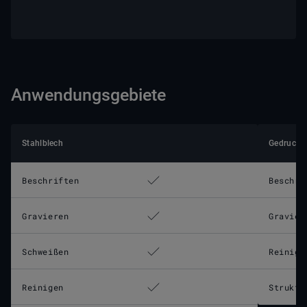
Anwendungsgebiete
Stahlblech
Gedruckte
Beschriften
Beschri
Gravieren
Gravier
Schweißen
Reinige
Reinigen
Struktu