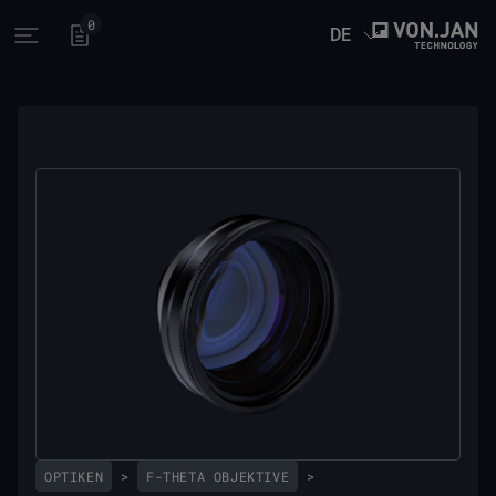
0
DE
Open main menu
OPTIKEN
>
F-THETA OBJEKTIVE
>