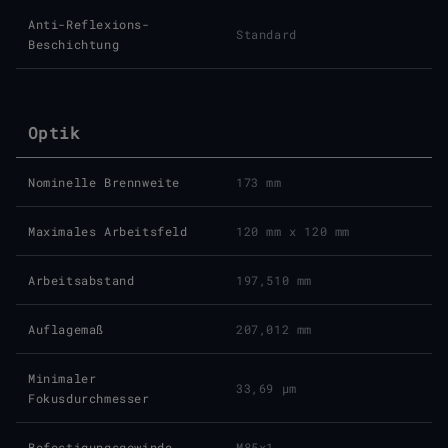
Anti-Reflexions-
Standard
Beschichtung
Optik
Nominelle Brennweite
173 mm
Maximales Arbeitsfeld
120 mm x 120 mm
Arbeitsabstand
197,510 mm
Auflagemaß
207,012 mm
Minimaler
33,69 μm
Fokusdurchmesser
Befestigungsgewinde
M85x1