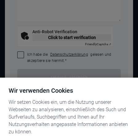
Anti-Robot Verification
Click to start verification
Friendly
Captcha ⇗
Ich habe die
Datenschutzerklärung
gelesen und
akzeptiere sie hiermit.
*
ANFRAGE ABSENDEN
Wir verwenden Cookies
Wir setzen Cookies ein, um die Nutzung unserer
Webseiten zu analysieren, einschließlich des Such und
Surfverlaufs, Suchbegriffen und Ihnen auf Ihr
Nutzungsverhalten angepasste Informationen anbieten
zu können.