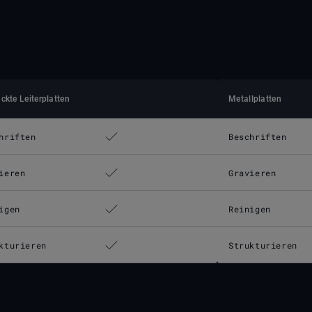
ckte Leiterplatten
Metallplatten
hriften
Beschriften
ieren
Gravieren
igen
Reinigen
kturieren
Strukturieren