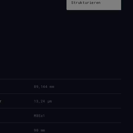
Strukturieren
89,144 mm
r
13,24 μm
M85x1
90 mm