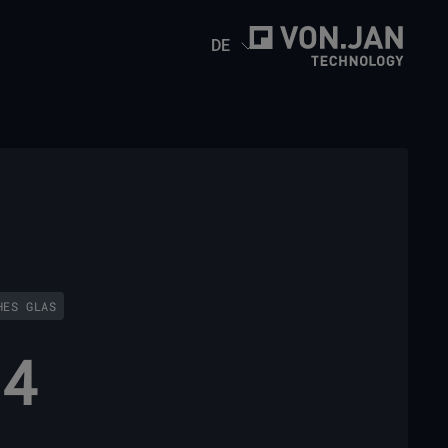
DE
HES GLAS
64