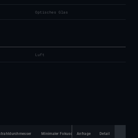
Optisches Glas
Luft
strahldurchmesser
Minimaler Fokusdurchmesser
Anfrage
Detail
Linsenmaterial