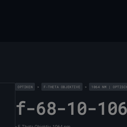
OPTIKEN
>
F-THETA OBJEKTIVE
>
1064 NM | OPTISC
f-68-10-10
• F-Theta Objektiv, 1064 nm