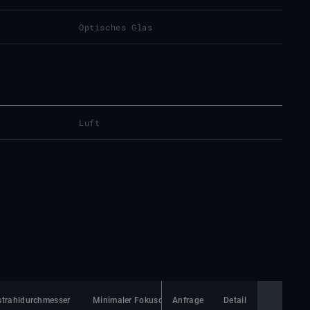
Optisches Glas
Luft
strahldurchmesser
Minimaler Fokusdurchmesser
Anfrage
Detail
Linsenmaterial