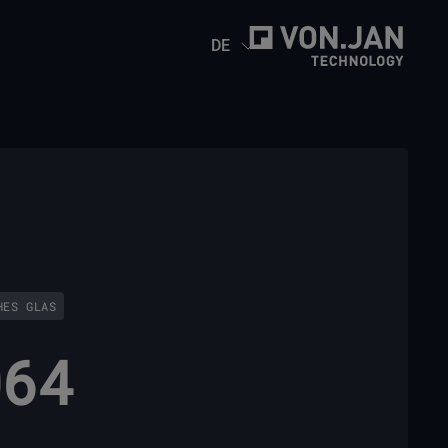
DE
HES GLAS
064