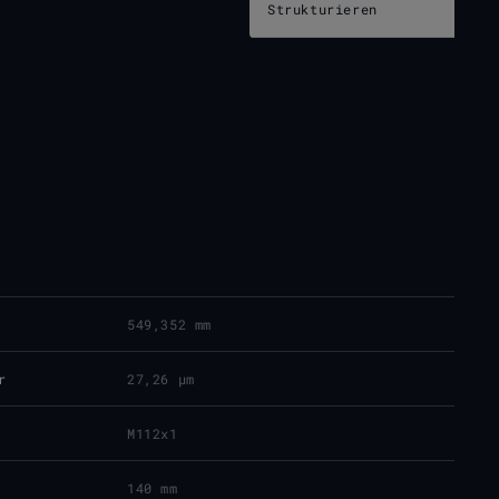
Strukturieren
549,352 mm
r
27,26 μm
M112x1
140 mm