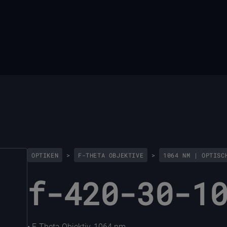
OPTIKEN
>
F-THETA OBJEKTIVE
>
1064 NM | OPTISC
f-420-30-1
• F-Theta Objektiv, 1064 nm