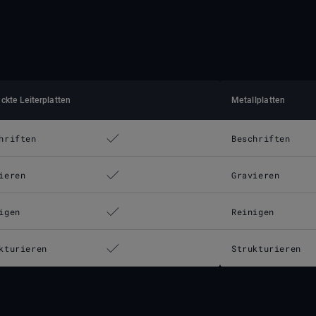
ckte Leiterplatten
Metallplatten
hriften
Beschriften
ieren
Gravieren
igen
Reinigen
kturieren
Strukturieren