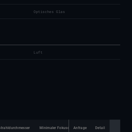
Optisches Glas
Luft
strahldurchmesser
Minimaler Fokusdurchmesser
Anfrage
Detail
Linsenmaterial