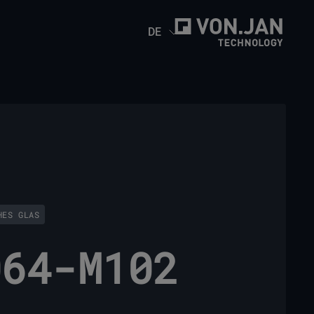
DE
HES GLAS
064-M102