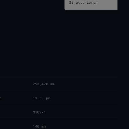
Strukturieren
293,420 mm
r
13,63 μm
M102x1
140 mm