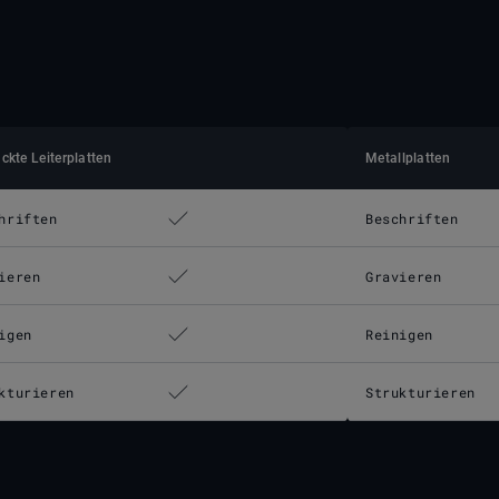
ckte Leiterplatten
Metallplatten
hriften
Beschriften
ieren
Gravieren
igen
Reinigen
kturieren
Strukturieren