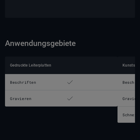
Anwendungsgebiete
Gedruckte Leiterplatten
Kunststof
Beschriften
Beschri
Gravieren
Gravier
Schneid