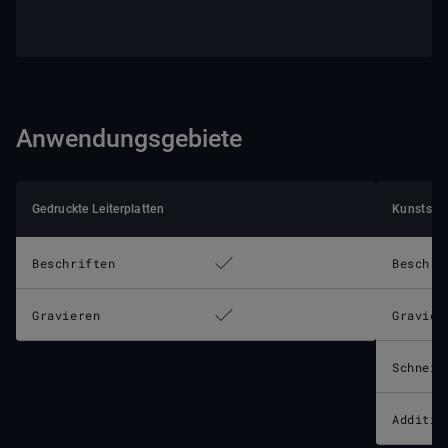
Anwendungsgebiete
Gedruckte Leiterplatten
Kunststof
Beschriften
Beschri
Gravieren
Gravier
Schneid
Additiv