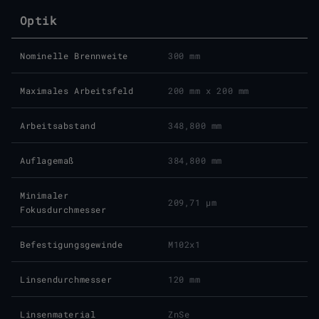
Optik
Nominelle Brennweite
300 mm
Maximales Arbeitsfeld
200 mm x 200 mm
Arbeitsabstand
348,800 mm
Auflagemaß
384,800 mm
Minimaler
209,71 μm
Fokusdurchmesser
Befestigungsgewinde
M102x1
Linsendurchmesser
120 mm
Linsenmaterial
ZnSe