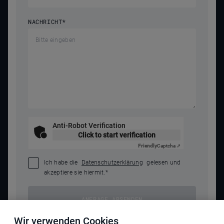
NACHRICHT
*
Anti-Robot Verification
Click to start verification
Friendly
Captcha ⇗
Ich habe die
Datenschutzerklärung
gelesen und
akzeptiere sie hiermit.
*
ANFRAGE ABSENDEN
Wir verwenden Cookies