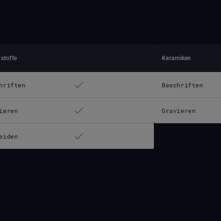
stoffe
Keramiken
hriften
Beschriften
ieren
Gravieren
eiden