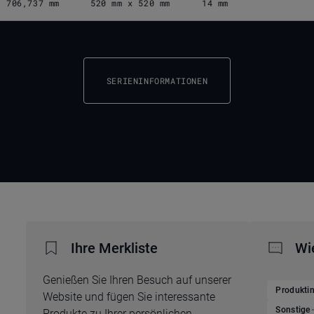
706,737 mm
520 mm x 520 mm
14 mm
SERIENINFORMATIONEN
Ihre Merkliste
Wi
Genießen Sie Ihren Besuch auf unserer
Produkti
Website und fügen Sie interessante
Sonstige
Produkte zu Ihrer persönlichen