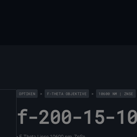
OPTIKEN
>
F-THETA OBJEKTIVE
>
10600 NM | ZNSE
f-200-15-1
• F-Theta Linse 10600 nm, ZnSe