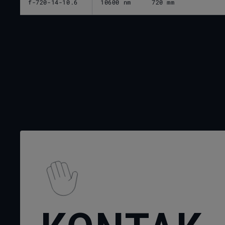
f-720-14-10.6
10600 nm
720 mm