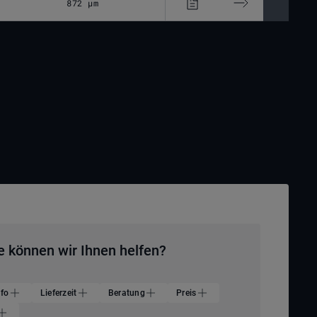
872 μm
ZnSe
M85x1
e können wir Ihnen helfen?
nfo
Lieferzeit
Beratung
Preis