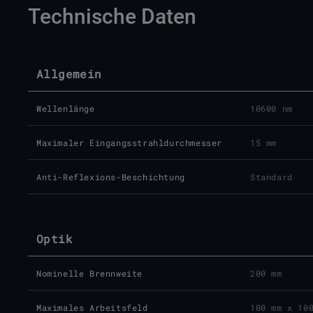
Technische Daten
Allgemein
Wellenlänge
10600 nm
Maximaler Eingangsstrahldurchmesser
15 mm
Anti-Reflexions-Beschichtung
Standard
Optik
Nominelle Brennweite
200 mm
Maximales Arbeitsfeld
100 mm x 10