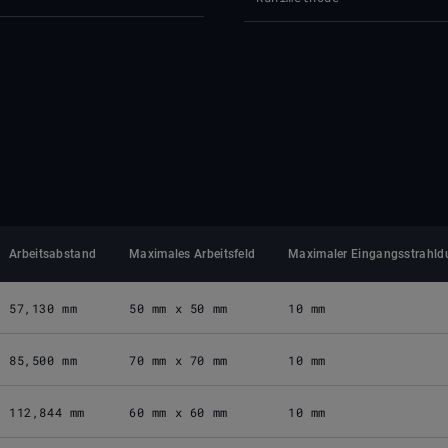
Arbeitsabstand
Maximales Arbeitsfeld
Maximaler Eingangsstrahld
57,130 mm
50 mm x 50 mm
10 mm
85,500 mm
70 mm x 70 mm
10 mm
112,844 mm
60 mm x 60 mm
10 mm