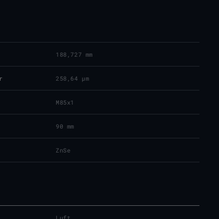
188,727 mm
r
258,64 μm
M85x1
90 mm
ZnSe
Luft