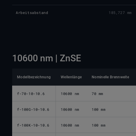
Arbeitsabstand
185,727 mm
10600 nm | ZnSE
Modellbezeichnung
Wellenlänge
Nominelle Brennweite
f-70-10-10.6
10600 nm
70 mm
f-100G-10-10.6
10600 nm
100 mm
f-100K-10-10.6
10600 nm
100 mm