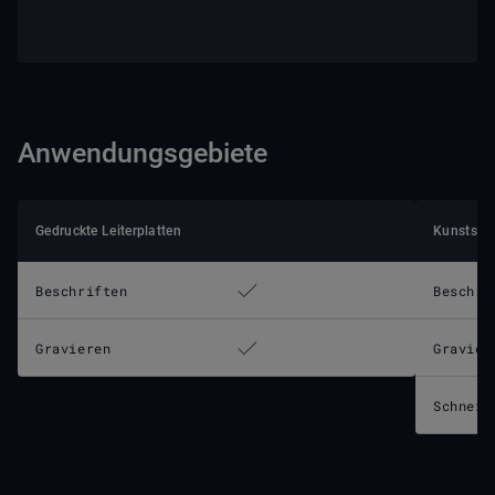
Anwendungsgebiete
Gedruckte Leiterplatten
Kunststof
Beschriften
Beschri
Gravieren
Gravier
Schneid