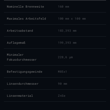
Nominelle Brennweite
160 mm
Maximales Arbeitsfeld
100 mm x 100 mm
Arbeitsabstand
183,393 mm
Auflagemaß
199,393 mm
Minimaler
228,6 μm
Fokusdurchmesser
Befestigungsgewinde
M85x1
Linsendurchmesser
90 mm
Linsenmaterial
ZnSe