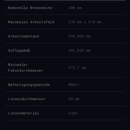
Nominelle Brennweite
300 mm
Maximales Arbeitsfeld
210 mm x 210 mm
Arbeitsabstand
295,055 mm
Auflagemaß
301,055 mm
Minimaler
415,7 μm
Fokusdurchmesser
Befestigungsgewinde
M85x1
Linsendurchmesser
90 mm
Linsenmaterial
ZnSe