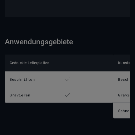
Anwendungsgebiete
Gedruckte Leiterplatten
Kunststof
Beschriften
Beschri
Gravieren
Gravier
Schneid